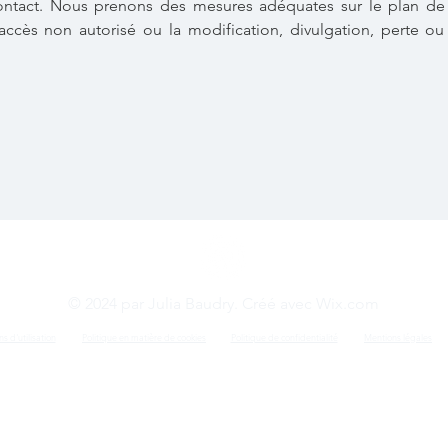
contact. Nous prenons des mesures adéquates sur le plan de
l’accès non autorisé ou la modification, divulgation, perte o
© 2024 par Julia Baudry. Créé avec
Wix.com
s d'utilisation
Politique en matière de cookies
Politique de confidentialité
Mentions légales