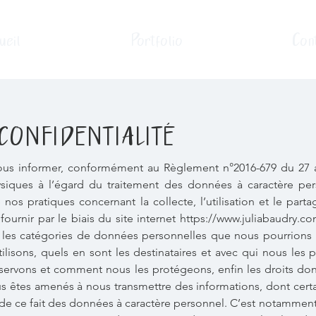
ueil
Portfolio
Con
CONFIDENTIALITÉ
ous informer, conformément au Règlement n°2016-679 du 27 avr
iques à l’égard du traitement des données à caractère pers
nos pratiques concernant la collecte, l’utilisation et le part
urnir par le biais du site internet
https://www.juliabaudry.c
 les catégories de données personnelles que nous pourrions re
lisons, quels en sont les destinataires et avec qui nous les 
servons et comment nous les protégeons, enfin les droits don
s êtes amenés à nous transmettre des informations, dont certa
t de ce fait des données à caractère personnel. C’est notamment